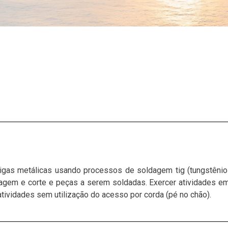
ligas metálicas usando processos de soldagem tig (tungstênio i
gem e corte e peças a serem soldadas. Exercer atividades em á
atividades sem utilização do acesso por corda (pé no chão).