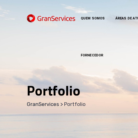
Skip
to
content
QUEM SOMOS
ÁREAS DE A
FORNECEDOR
Portfolio
GranServices
>
Portfolio