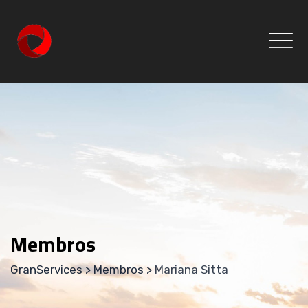
Skip
to
content
Membros
GranServices
>
Membros
>
Mariana Sitta